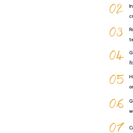
I
02
c
R
03
t
G
04
fi
H
05
o
G
06
w
C
07