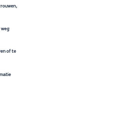
rtrouwen,
f weg
en of te
rmatie