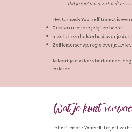
...dat je niet meer zo hoeft te ve
Het Unmask Yourself traject is een 
Rust en ruimte in je lijf en hoofd
Inzicht in en helderheid over je de
Zelfleiderschap; regie over jouw le
Je leert je maskers herkennen, begr
loslaten.
Wat je kunt verwac
In het Unmask Yourself-traject verbind