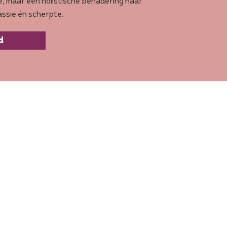
e, maar een holistische benadering naar
passie én scherpte.
d