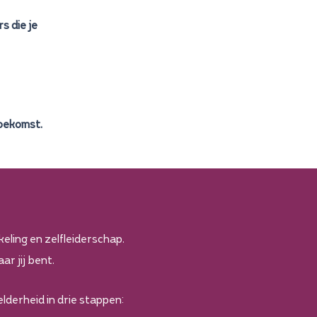
s die je
toekomst.
ling en zelfleiderschap.
ar jij bent.
lderheid in drie stappen: