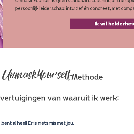
Unmask Yourself is geen standaard coaching of therapi
persoonlijk leiderschap: intuïtief én concreet, met com
Ik wil helderhei
Methode
UnmaskYourself
overtuigingen van waaruit ik werk:
 bent al heel! Er is niets mis met jou.