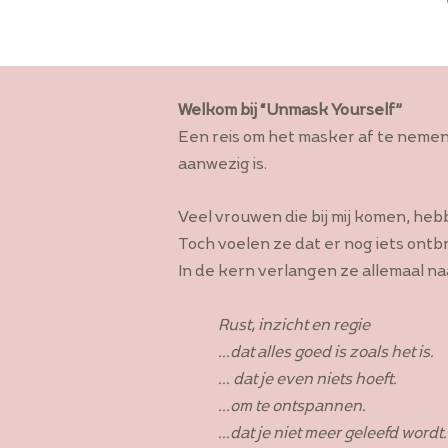
Welkom bij “Unmask Yourself”
Een reis om het masker af te nemen e
aanwezig is.
Veel vrouwen die bij mij komen, heb
Toch voelen ze dat er nog iets ontb
In de kern verlangen ze allemaal naar
Rust, inzicht en regie
...dat alles goed is zoals het is.
... dat je even niets hoeft.
...om te ontspannen.
...dat je niet meer geleefd wordt.