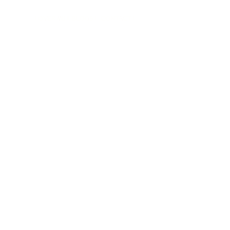
I OVER MIJ I
BLOGS I
CONTACT I