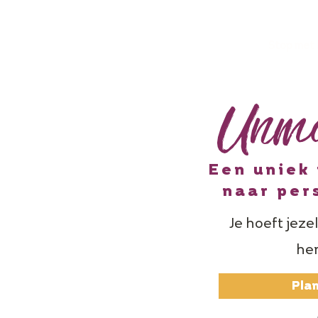
Stop met
Unm
Een uniek 
naar per
Je hoeft jezel
her
Plan