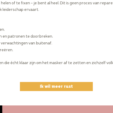
te helen of te fixen – je bent al heel. Dit is geen proces van rep
jk leiderschap ervaart.
en.
en en patronen te doorbreken.
en verwachtingen van buitenaf.
creëren.
n die écht klaar zijn om het masker af te zetten en zichzelf vo
Ik wil meer rust