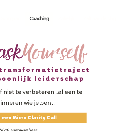
 Doorgaan
Coaching
Zakelijk
Zelf aan de slag
ask
Yourself
transformatietraject
soonlijk leiderschap
f niet te verbeteren...alleen te
inneren wie je bent.
 een Micro Clarity Call
(€49, verrekenbaar)