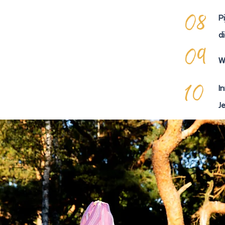
P
08
d
09
W
I
10
J