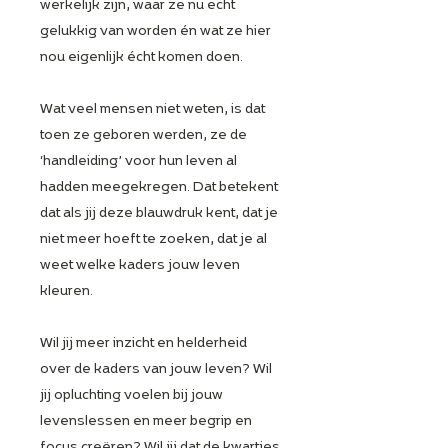
werkelijk zijn, waar ze nu echt
gelukkig van worden én wat ze hier
nou eigenlijk écht komen doen.
Wat veel mensen niet weten, is dat
toen ze geboren werden, ze de
‘handleiding’ voor hun leven al
hadden meegekregen. Dat betekent
dat als jij deze blauwdruk kent, dat je
niet meer hoeft te zoeken, dat je al
weet welke kaders jouw leven
kleuren.
Wil jij meer inzicht en helderheid
over de kaders van jouw leven? Wil
jij opluchting voelen bij jouw
levenslessen en meer begrip en
focus creëren? Wil jij dat de kwartjes