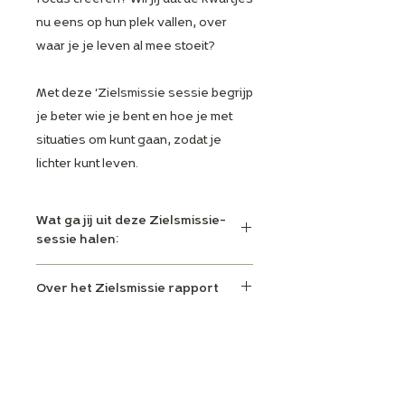
nu eens op hun plek vallen, over
waar je je leven al mee stoeit?
Met deze ‘Zielsmissie sessie begrijp
je beter wie je bent en hoe je met
situaties om kunt gaan, zodat je
lichter kunt leven.
Wat ga jij uit deze Zielsmissie-
sessie halen:
Je ervaart wat jouw basistrilling is.
Over het Zielsmissie rapport
Je weet welke gift je hebt
meegekregen bij je geboorte.
Je levenspad faciliteert je in het
Reviews
Je snapt welke lessen je hebt te
aardse om je talenten in te zetten en je
leren.
uitdagingen aan te gaan om
​Het is heel bijzonder om mezelf in een,
Je ziet hoe jouw levenspad eruit
Wat zijn de voorwaarden
uiteindelijk je levensdoel te bereiken.
eigenlijk supereenvoudig, maar zo