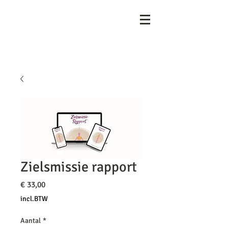
I OVER MIJ I
BLOGS I
CONTACT I
Zielsmissie rapport
Prijs
€ 33,00
incl.BTW
Aantal
*